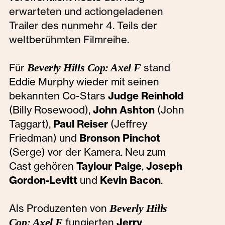
erwarteten und actiongeladenen
Trailer des nunmehr 4. Teils der
weltberühmten Filmreihe.
Für
Beverly Hills Cop: Axel F
stand
Eddie Murphy wieder mit seinen
bekannten Co-Stars
Judge Reinhold
(Billy Rosewood),
John Ashton
(John
Taggart),
Paul Reiser
(Jeffrey
Friedman) und
Bronson Pinchot
(Serge) vor der Kamera. Neu zum
Cast gehören
Taylour Paige
,
Joseph
Gordon-Levitt
und
Kevin Bacon
.
Als Produzenten von
Beverly Hills
Cop: Axel F
fungierten
Jerry