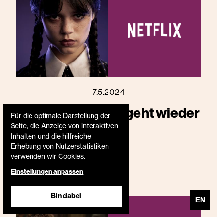
7.5.2024
WEDNESDAY: Es geht wieder
Für die optimale Darstellung der
Seite, die Anzeige von interaktiven
los!
Inhalten und die hilfreiche
Erhebung von Nutzerstatistiken
verwenden wir Cookies.
Einstellungen anpassen
Bin dabei
EN