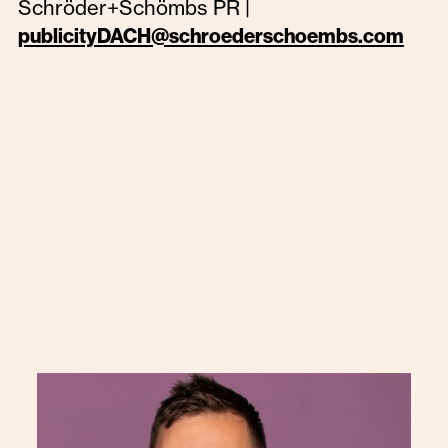
Schröder+Schömbs PR |
publicityDACH@schroederschoembs.com