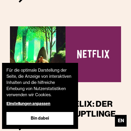
Für die optimale Darstellung der
Seite, die Anzeige von interaktiven
Inhalten und die hilfreiche
Erhebung von Nutzerstatistiken
3.3.2025
verwenden wir Cookies.
ASTERIX & OBELIX: DER
Einstellungen anpassen
KAMPF DER HÄUPTLINGE
Bin dabei
EN