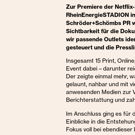
Zur Premiere der Netfli
RheinEnergieSTADION in 
Schröder+Schömbs PR war
Sichtbarkeit für die Dok
wir passende Outlets ide
gesteuert und die Pressli
Insgesamt 15 Print, Onlin
Event dabei – darunter r
Der zeigte einmal mehr, w
gelaunt, nahbar und mit vi
anwesenden Medien zur Ve
Berichterstattung und za
Im Anschluss ging es für 
Einblicke in die Entstehu
Fokus voll bei ebendieser 