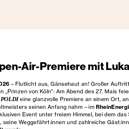
en-Air-Premiere mit Lukas
2026
– Flutlicht aus, Gänsehaut an! Großer Auftrit
n „Prinzen von Köln”: Am Abend des 27. Mais feier
n
POLDI
eine glanzvolle Premiere an einem Ort, a
RheinEnerg
eltmeisters seinen Anfang nahm – im
klusiven Event unter freiem Himmel, bei dem das
i
, seine Weggefährt:innen und zahlreiche Gäst:in