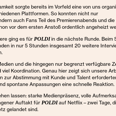
mkeit sorgte bereits im Vorfeld eine von uns organi
hiedenen Plattformen. So konnten nicht nur
ondern auch Fans Teil des Premierenabends und die
hon vor dem ersten Anstoß ordentlich angeheizt w
ere ging es für
POLDI
in die nächste Runde. Beim 
anden in nur 5 Stunden insgesamt 20 weitere Interv
n.
Medien und die hingegen nur begrenzt verfügbare Z
d viel Koordination. Genau hier zeigt sich unsere Arb
in zur Abstimmung mit Kunde und Talent erforderte
und spontane Anpassungen eine schnelle Reaktion.
ehen lassen: starke Medienpräsenz, volle Aufmerks
ngener Auftakt für
POLDI
auf Netflix – zwei Tage, 
tz gelandet sind.