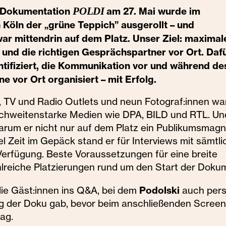
x-Dokumentation
am 27. Mai wurde im
POLDI
Köln der „grüne Teppich” ausgerollt – und
 mittendrin auf dem Platz. Unser Ziel: maximal
u und die richtigen Gesprächspartner vor Ort. Daf
ntifiziert, die Kommunikation vor und während d
ne vor Ort organisiert – mit Erfolg.
e, TV und Radio Outlets und neun Fotograf:innen w
eichweitenstarke Medien wie DPA, BILD und RTL. Un
arum er nicht nur auf dem Platz ein Publikumsmagne
el Zeit im Gepäck stand er für Interviews mit sämtl
rfügung. Beste Voraussetzungen für eine breite
hlreiche Platzierungen rund um den Start der Doku
Podolski
die Gäst:innen ins Q&A, bei dem
auch pers
ng der Doku gab, bevor beim anschließenden Screen
lag.