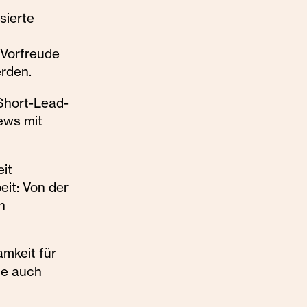
sierte
 Vorfreude
erden.
Short-Lead-
iews mit
eit
eit: Von der
n
amkeit für
die auch