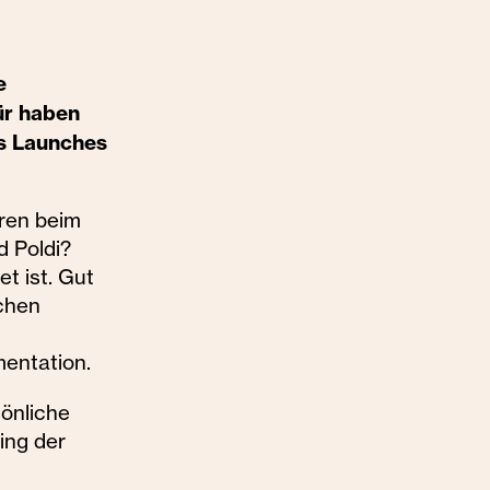
e
ür haben
es Launches
aren beim
d Poldi?
t ist. Gut
ichen
mentation.
önliche
ing der