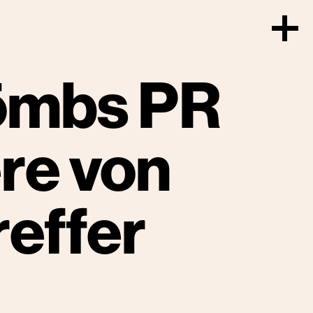
ömbs PR
re von
reffer