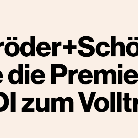
hröder+Sch
 die Premie
 zum Vollt