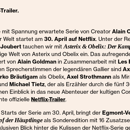
Trailer.
e mit Spannung erwartete Serie von Creator
Alain 
er Welt startet am
30. April auf Netflix
. Unter der R
 Joubert
tauchen wir mit
Asterix & Obelix: Der Kam
tige Welt von Asterix und Obelix ein. Das aufregend
ert von
Alain Goldman
in Zusammenarbeit mit
Les 
en Sprecherstimmen der legendären Gallier sind
Ax
rko Bräutigam
als Obelix,
Axel Strothmann
als Mir
 und
Michael Tietz
, der als Erzähler durch die fünf 
inen Einblick in das neue Abenteuer der kultigen C
hte offizielle
.
Netflix-Trailer
Starts der Serie am 30. April, bringt der
Egmont-Ve
als Sonderedition mit 16 Zusatzse
pf der Häuptlinge
lusiven Blick hinter die Kulissen der Netflix-Serie 