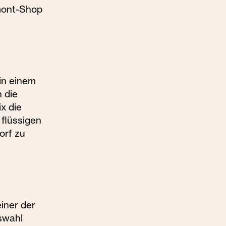
ont-Shop
in einem
 die
x die
 flüssigen
orf zu
einer der
uswahl