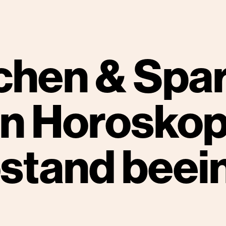
chen & Spa
in Horoskop
stand beein