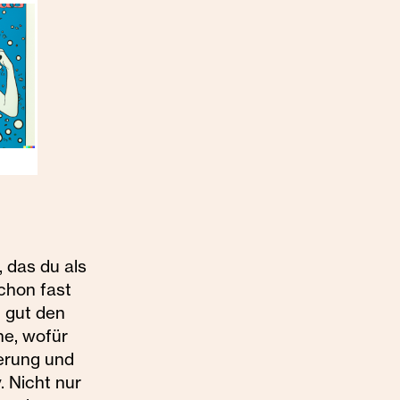
 das du als
chon fast
u gut den
he, wofür
terung und
. Nicht nur