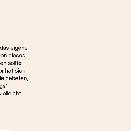
 das eigene
en dieses
en sollte
ix
hat sich
e gebeten,
gs“
elleicht