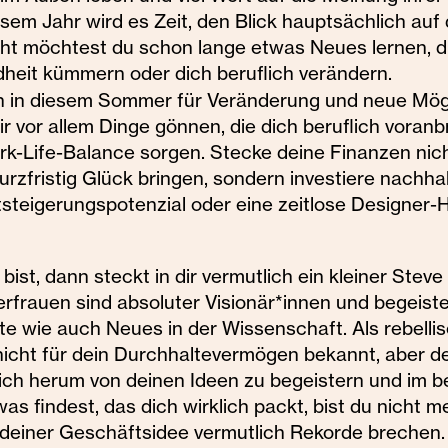
sem Jahr wird es Zeit, den Blick hauptsächlich auf 
eicht möchtest du schon lange etwas Neues lernen, 
heit kümmern oder dich beruflich verändern.
 in diesem Sommer für Veränderung und neue Mögl
ir vor allem Dinge gönnen, die dich beruflich voran
k-Life-Balance sorgen. Stecke deine Finanzen nich
urzfristig Glück bringen, sondern investiere nachhal
tsteigerungspotenzial oder eine zeitlose Designer
st, dann steckt in dir vermutlich ein kleiner Steve
rauen sind absoluter Visionär*innen und begeister
kte wie auch Neues in der Wissenschaft. Als rebelli
nicht für dein Durchhaltevermögen bekannt, aber def
ch herum von deinen Ideen zu begeistern und im be
as findest, das dich wirklich packt, bist du nicht m
 deiner Geschäftsidee vermutlich Rekorde brechen.