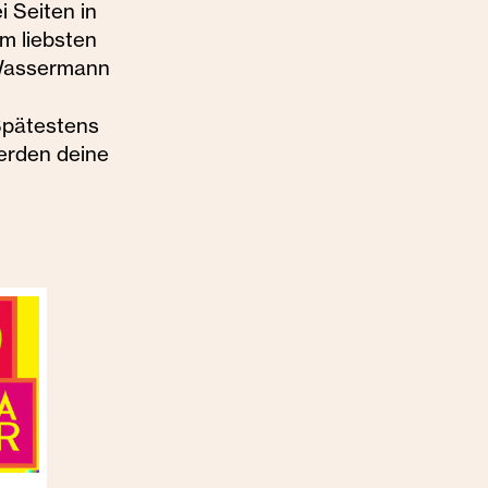
 Seiten in
am liebsten
 Wassermann
 Spätestens
erden deine