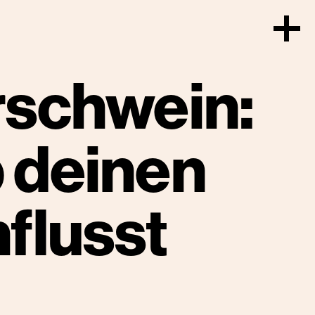
rschwein:
 deinen
flusst