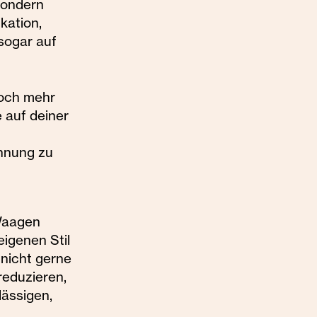
sondern
kation,
 sogar auf
noch mehr
 auf deiner
d
ohnung zu
 Waagen
eigenen Stil
nicht gerne
reduzieren,
lässigen,