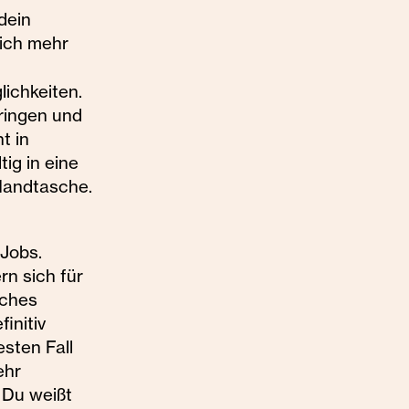
dein
dich mehr
ichkeiten.
bringen und
t in
tig in eine
-Handtasche.
 Jobs.
n sich für
sches
initiv
sten Fall
ehr
 Du weißt