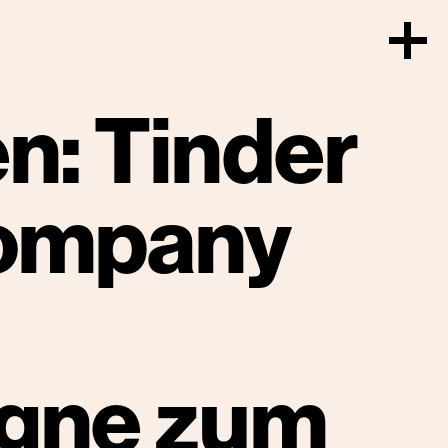
n: Tinder
Company
gne zum