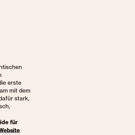
ntischen
m
die erste
sam mit dem
dafür stark,
sch,
ide für
Website