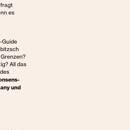
fragt
enn es
-Guide
abitzsch
e Grenzen?
ig? All das
 des
onsens-
any und