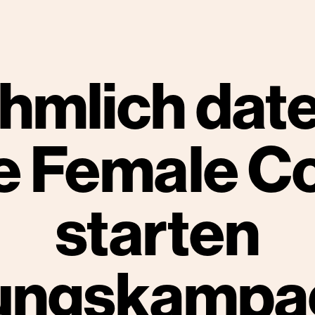
hmlich date
e Female 
starten
rungskampa