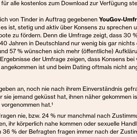
ür alle kostenlos zum Download zur Verfügung st
YouGov-Umf
lich von Tinder in Auftrag gegebenen
 es ist, stetig und aktiv über Konsens zu sprechen 
bote zu fördern. Denn die Umfrage zeigt, dass 30 
-40 Jahren in Deutschland nur wenig bis gar nichts
und 57 % wünschen sich mehr (öffentliche) Aufklär
Ergebnisse der Umfrage zeigen, dass Konsens bei
en angekommen ist und beim Dating oftmals nicht a
geben an, noch nie nach ihrem Einverständnis gefr
r sie jemand geküsst hat, ihnen näher gekommen is
 vorgenommen hat.¹
fragen nie, bzw. 24 % nur manchmal nach Zustimm
en, ihr körperlich nahe kommen oder sexuelle Hand
in 36 % der Befragten fragen immer nach der Zusti