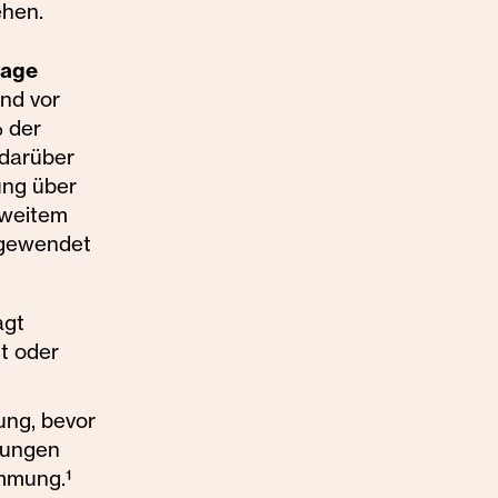
ehen.
rage
und vor
% der
 darüber
ung über
 weitem
ngewendet
agt
t oder
ung, bevor
lungen
mmung.¹