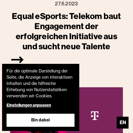
27.6.2023
Equal eSports: Telekom baut
Engagement der
erfolgreichen Initiative aus
und sucht neue Talente
Für die optimale Darstellung der
Seite, die Anzeige von interaktiven
Inhalten und die hilfreiche
Erhebung von Nutzerstatistiken
verwenden wir Cookies.
Einstellungen anpassen
Bin dabei
EN