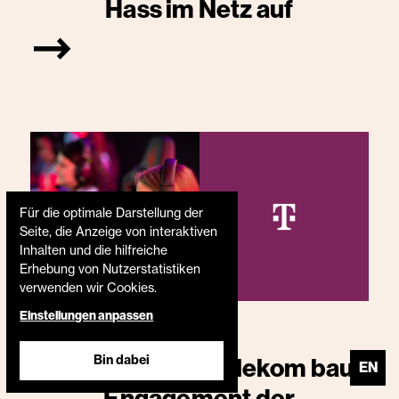
Hass im Netz auf
Für die optimale Darstellung der
Seite, die Anzeige von interaktiven
Inhalten und die hilfreiche
Erhebung von Nutzerstatistiken
verwenden wir Cookies.
Einstellungen anpassen
27.6.2023
Bin dabei
Equal eSports: Telekom baut
EN
Engagement der