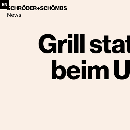
EN
SCHRÖDER+SCHÖMBS
News
Grill st
beim 