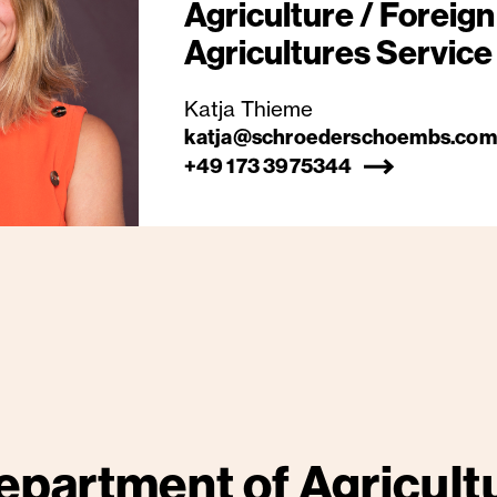
Agriculture / Foreign
Agricultures Service
Katja Thieme
katja@schroederschoembs.com
+49 173 3975344
epartment of Agricultu