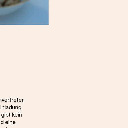
vertreter,
Einladung
gibt kein
nd eine