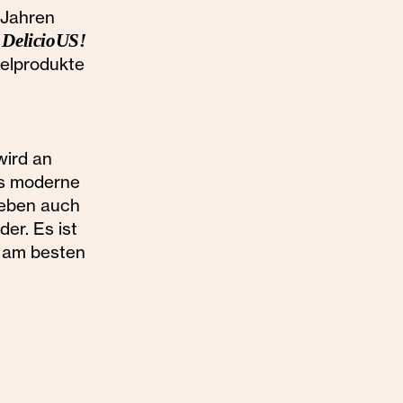
 Jahren
t
DelicioUS!
telprodukte
wird an
as moderne
 eben auch
er. Es ist
n am besten