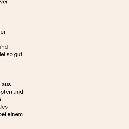
wei
der
und
el so gut
e aus
opfen und
e
des
bei einem