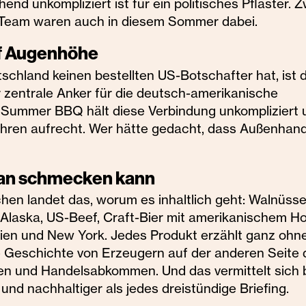
nd unkompliziert ist für ein politisches Pflaster. Z
 Team waren auch in diesem Sommer dabei.
uf Augenhöhe
tschland keinen bestellten US-Botschafter hat, ist 
r zentrale Anker für die deutsch-amerikanische
 Summer BBQ hält diese Verbindung unkompliziert 
Jahren aufrecht. Wer hätte gedacht, dass Außenhand
man schmecken kann
chen landet das, worum es inhaltlich geht: Walnüss
s Alaska, US-Beef, Craft-Bier mit amerikanischem H
nien und New York. Jedes Produkt erzählt ganz ohn
e Geschichte von Erzeugern auf der anderen Seite 
tten und Handelsabkommen. Und das vermittelt sich 
und nachhaltiger als jedes dreistündige Briefing.