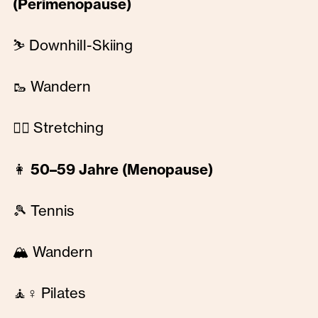
(Perimenopause)
⛷️ Downhill-Skiing
🥾 Wandern
🧘‍♀️ Stretching
👩
50–59 Jahre (Menopause)
🎾 Tennis
🏔️ Wandern
🧘♀️ Pilates