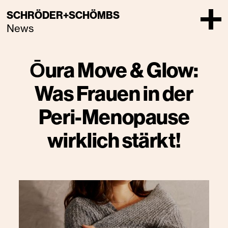
SCHRÖDER+SCHÖMBS
News
Ōura Move & Glow:
Was Frauen in der
Peri-Menopause
wirklich stärkt!